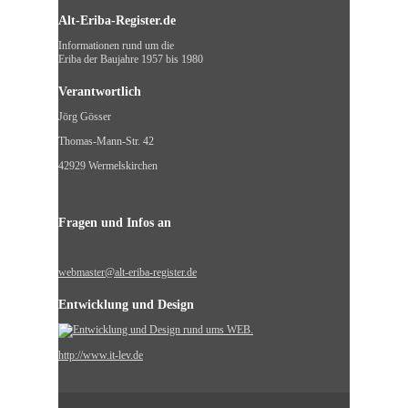
Alt-Eriba-Register.de
Informationen rund um die
Eriba der Baujahre 1957 bis 1980
Verantwortlich
Jörg Gösser
Thomas-Mann-Str. 42
42929 Wermelskirchen
Fragen und Infos an
webmaster@alt-eriba-register.de
Entwicklung und Design
http://www.it-lev.de