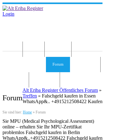
Login
Home
News
Die Idee
Services und Infos
Forum
Gästebuch
Kontakt
Impressum
Alt Eriba Register Öffentliches Forum
»
Treffen
» Falschgeld kaufen in Essen
Forum
WhatsApp&.. +4915212508422 Kaufen
Sie sind hier:
Home
»
Forum
Sie MPU (Medical Psychological Assessment)
online – erhalten Sie Ihr MPU-Zertifikat
problemlos Falschgeld kaufen in Berlin
WhatsApp&..+4915212508422 Falschgeld kaufen