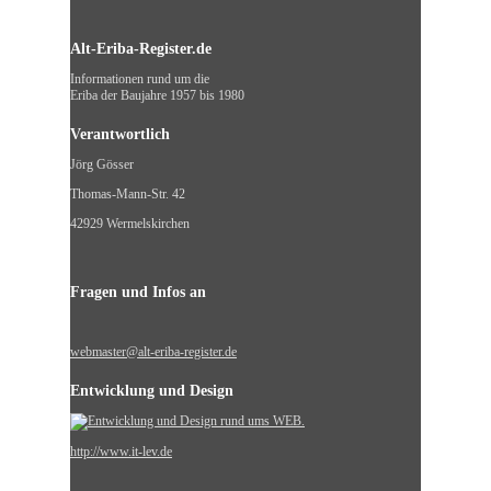
Alt-Eriba-Register.de
Informationen rund um die
Eriba der Baujahre 1957 bis 1980
Verantwortlich
Jörg Gösser
Thomas-Mann-Str. 42
42929 Wermelskirchen
Fragen und Infos an
webmaster@alt-eriba-register.de
Entwicklung und Design
http://www.it-lev.de