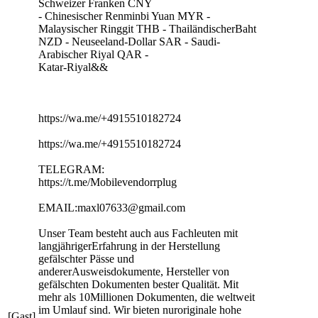
Schweizer Franken CNY
- Chinesischer Renminbi Yuan MYR -
Malaysischer Ringgit THB - ThailändischerBaht
NZD - Neuseeland-Dollar SAR - Saudi-
Arabischer Riyal QAR -
Katar-Riyal&&
https://wa.me/+4915510182724
https://wa.me/+4915510182724
TELEGRAM:
https://t.me/Mobilevendorrplug
EMAIL:maxl07633@gmail.com
Unser Team besteht auch aus Fachleuten mit
langjährigerErfahrung in der Herstellung
gefälschter Pässe und
andererAusweisdokumente, Hersteller von
gefälschten Dokumenten bester Qualität. Mit
mehr als 10Millionen Dokumenten, die weltweit
im Umlauf sind. Wir bieten nuroriginale hohe
[Gast]