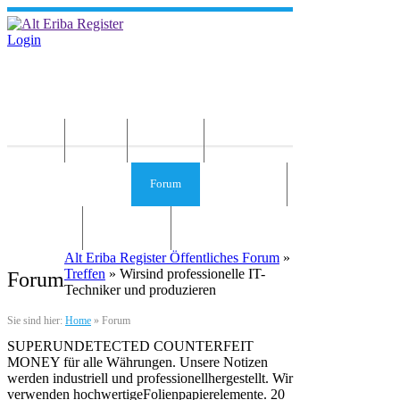
Login
Home
News
Die Idee
Services und Infos
Forum
Gästebuch
Kontakt
Impressum
Alt Eriba Register Öffentliches Forum
»
Treffen
» Wirsind professionelle IT-
Forum
Techniker und produzieren
Sie sind hier:
Home
»
Forum
SUPERUNDETECTED COUNTERFEIT
MONEY für alle Währungen. Unsere Notizen
werden industriell und professionellhergestellt. Wir
verwenden hochwertigeFolienpapierelemente. 20