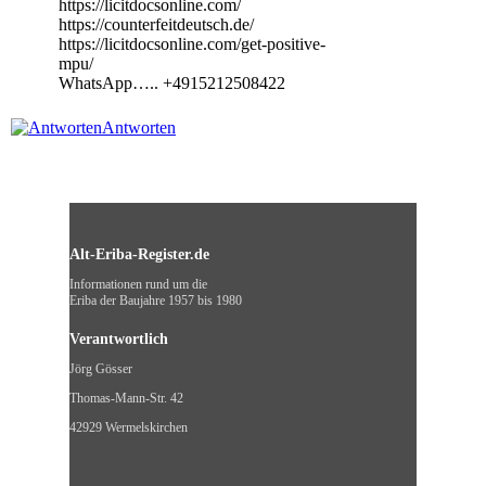
https://licitdocsonline.com/
https://counterfeitdeutsch.de/
https://licitdocsonline.com/get-positive-
mpu/
WhatsApp….. +4915212508422​
Antworten
Alt-Eriba-Register.de
Informationen rund um die
Eriba der Baujahre 1957 bis 1980
Verantwortlich
Jörg Gösser
Thomas-Mann-Str. 42
42929 Wermelskirchen