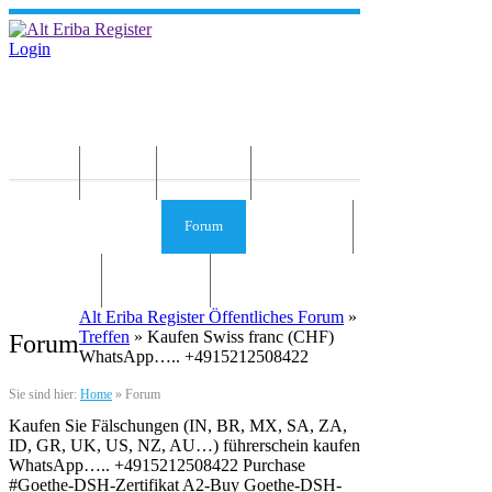
Login
Home
News
Die Idee
Services und Infos
Forum
Gästebuch
Kontakt
Impressum
Alt Eriba Register Öffentliches Forum
»
Treffen
» Kaufen Swiss franc (CHF)
Forum
WhatsApp….. +4915212508422
Sie sind hier:
Home
»
Forum
Kaufen Sie Fälschungen (IN, BR, MX, SA, ZA,
ID, GR, UK, US, NZ, AU…) führerschein kaufen
WhatsApp….. +4915212508422 Purchase
#Goethe-DSH-Zertifikat A2-Buy Goethe-DSH-