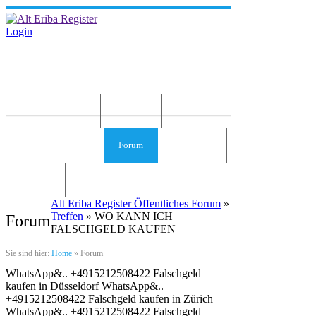
Login
Home
News
Die Idee
Services und Infos
Forum
Gästebuch
Kontakt
Impressum
Alt Eriba Register Öffentliches Forum
»
Treffen
» WO KANN ICH
Forum
FALSCHGELD KAUFEN
Sie sind hier:
Home
»
Forum
WhatsApp&.. +4915212508422 Falschgeld
kaufen in Düsseldorf WhatsApp&..
+4915212508422 Falschgeld kaufen in Zürich
WhatsApp&.. +4915212508422 Falschgeld