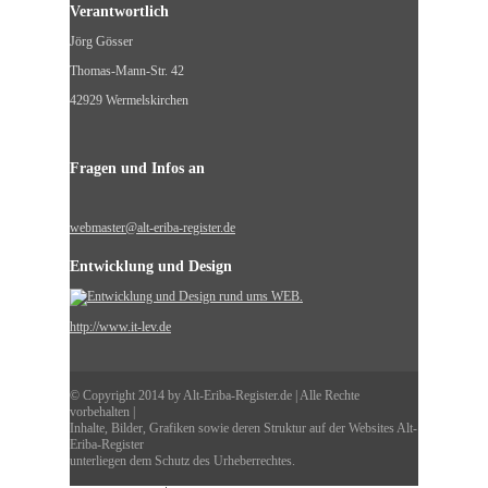
Verantwortlich
Jörg Gösser
Thomas-Mann-Str. 42
42929 Wermelskirchen
Fragen und Infos an
webmaster@alt-eriba-register.de
Entwicklung und Design
http://www.it-lev.de
© Copyright 2014 by Alt-Eriba-Register.de | Alle Rechte
vorbehalten |
Inhalte, Bilder, Grafiken sowie deren Struktur auf der Websites Alt-
Eriba-Register
unterliegen dem Schutz des Urheberrechtes.