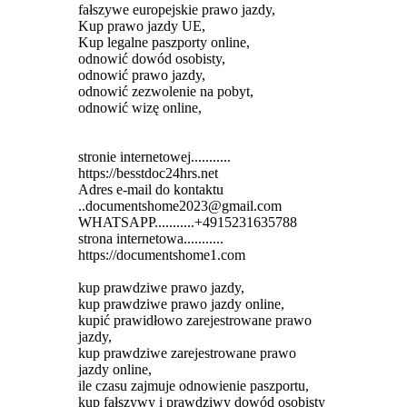
fałszywe europejskie prawo jazdy,
Kup prawo jazdy UE,
Kup legalne paszporty online,
odnowić dowód osobisty,
odnowić prawo jazdy,
odnowić zezwolenie na pobyt,
odnowić wizę online,
stronie internetowej...........
https://besstdoc24hrs.net
Adres e-mail do kontaktu
..documentshome2023@gmail.com
WHATSAPP...........+4915231635788
strona internetowa...........
https://documentshome1.com
kup prawdziwe prawo jazdy,
kup prawdziwe prawo jazdy online,
kupić prawidłowo zarejestrowane prawo
jazdy,
kup prawdziwe zarejestrowane prawo
jazdy online,
ile czasu zajmuje odnowienie paszportu,
kup fałszywy i prawdziwy dowód osobisty