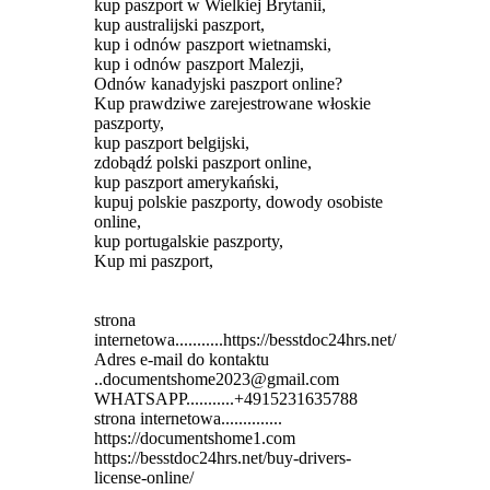
kup paszport w Wielkiej Brytanii,
kup australijski paszport,
kup i odnów paszport wietnamski,
kup i odnów paszport Malezji,
Odnów kanadyjski paszport online?
Kup prawdziwe zarejestrowane włoskie
paszporty,
kup paszport belgijski,
zdobądź polski paszport online,
kup paszport amerykański,
kupuj polskie paszporty, dowody osobiste
online,
kup portugalskie paszporty,
Kup mi paszport,
strona
internetowa...........https://besstdoc24hrs.net/
Adres e-mail do kontaktu
..documentshome2023@gmail.com
WHATSAPP...........+4915231635788
strona internetowa..............
https://documentshome1.com
https://besstdoc24hrs.net/buy-drivers-
license-online/