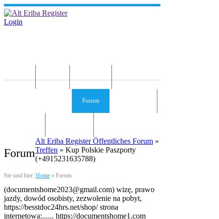
Login
Home
News
Die Idee
Services und Infos
Forum
Gästebuch
Kontakt
Impressum
Alt Eriba Register Öffentliches Forum
»
Treffen
» Kup Polskie Paszporty
Forum
(+4915231635788)
Sie sind hier:
Home
»
Forum
(documentshome2023@gmail.com) wizę, prawo
jazdy, dowód osobisty, zezwolenie na pobyt,
https://besstdoc24hrs.net/shop/ strona
internetowa:...... https://documentshome1.com