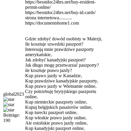
https://besstdoc24hrs.net/buy-resident-
permit-online/
https://besstdoc24hrs.net/buy-id-cards/
strona internetowa...........
https://documentshome1.com
Gdzie zdobyć dowód osobisty w Malezji,
Ile kosztuje szwedzki paszport?
Interesują mnie prawdziwe paszporty
amerykańskie,
Jak zdobyć kanadyjski paszport?
Jak długo mogę przetwarzać paszporty?
ile kosztuje prawo jazdy?
Kup prawo jazdy w Kanadzie,
Kup prawdziwe kanadyjskie paszporty,
Kup prawo jazdy w Wietnamie online,
Czy potrzebuję brytyjskiego paszportu
global2023
online,
Kup niemieckie paszporty online,
Kupuj belgijskich pasażerów online,
Kup turecki paszport online,
Beiträge:
Kup włoskie prawo jazdy online,
190
Ale estońskie prawo jazdy online,
Kup kanadyjski paszport online,