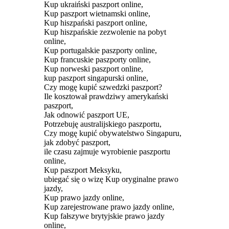
Kup ukraiński paszport online,
Kup paszport wietnamski online,
Kup hiszpański paszport online,
Kup hiszpańskie zezwolenie na pobyt
online,
Kup portugalskie paszporty online,
Kup francuskie paszporty online,
Kup norweski paszport online,
kup paszport singapurski online,
Czy mogę kupić szwedzki paszport?
Ile kosztował prawdziwy amerykański
paszport,
Jak odnowić paszport UE,
Potrzebuję australijskiego paszportu,
Czy mogę kupić obywatelstwo Singapuru,
jak zdobyć paszport,
ile czasu zajmuje wyrobienie paszportu
online,
Kup paszport Meksyku,
ubiegać się o wizę Kup oryginalne prawo
jazdy,
Kup prawo jazdy online,
Kup zarejestrowane prawo jazdy online,
Kup fałszywe brytyjskie prawo jazdy
online,