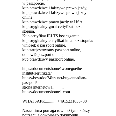
w paszporcie,
kup prawdziwe i fałszywe prawo jazdy,
kup prawdziwe i fałszywe prawo jazdy
online,
kup prawdziwe prawo jazdy w USA,
kup-oryginalny-gmat-certyfikat-bez-
stopnia,
Kup certyfikat IELTS bez egzaminu,
kup-oryginalny-certyfikat-lmia-bez-stopnia/
wniosek o paszport online,
kup zarejestrowany paszport online,
odnowić paszport online,
kup prawdziwy paszport online,
https://documentshome1.com/goethe-
institut-zertifikate/
https://besstdoc24hrs.net/buy-canadian-
passport/
strona internetowa...........
https://documentshome1.com
WHATSAPP............ +4915231635788
Nasza firma pomaga również tym, którzy
potrzebują dowolnego dokumentu,