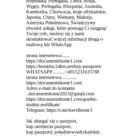
Republika, Portugalia, Litwa, Rosja,
Węgry, Portugalia, Hiszpania, Australia,
Kambodża, Chorwacja, kraje afrykańskie,
Japonia, Chiny, Wietnam, Malezja,
Ameryka Południowa, Świadczymy
również usługi, które pomogą Ci osiągnąć
Twoje cele, możesz się z nami
skontaktować więcej informacji drogą e-
mailową lub WhatsApp
strona internetowa:......
https://documentshome1.com
https://besstdoc24hrs.net/buy-passports/
WHATSAPP...........+4915231635788
strona internetowa.............
https://documentshome1.com
Adres e-mail do kontaktu
..documentshome2023@gmail.com
https://documentshome1.com/goethe-
institut-zertifikate/
Telegram: https://t.me/travelhome3
Jak ubiegać się o paszport,
kup niemiecki paszport,
kup paszporty południowoafrykańskie,