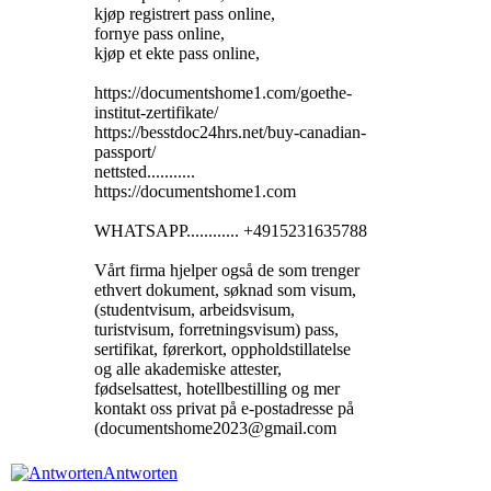
kjøp registrert pass online,
fornye pass online,
kjøp et ekte pass online,
https://documentshome1.com/goethe-
institut-zertifikate/
https://besstdoc24hrs.net/buy-canadian-
passport/
nettsted...........
https://documentshome1.com
WHATSAPP............ +4915231635788
Vårt firma hjelper også de som trenger
ethvert dokument, søknad som visum,
(studentvisum, arbeidsvisum,
turistvisum, forretningsvisum) pass,
sertifikat, førerkort, oppholdstillatelse
og alle akademiske attester,
fødselsattest, hotellbestilling og mer
kontakt oss privat på e-postadresse på
(documentshome2023@gmail.com
Antworten