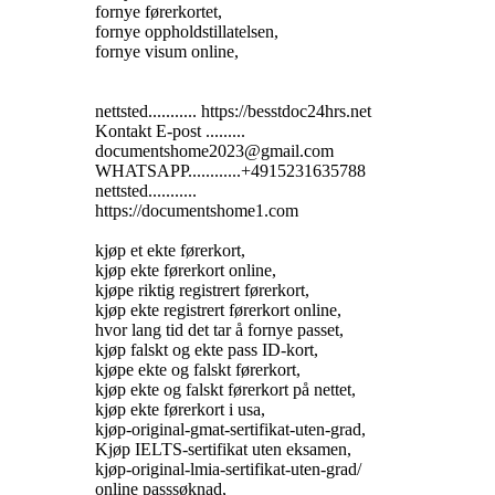
fornye førerkortet,
fornye oppholdstillatelsen,
fornye visum online,
nettsted........... https://besstdoc24hrs.net
Kontakt E-post .........
documentshome2023@gmail.com
WHATSAPP............+4915231635788
nettsted...........
https://documentshome1.com
kjøp et ekte førerkort,
kjøp ekte førerkort online,
kjøpe riktig registrert førerkort,
kjøp ekte registrert førerkort online,
hvor lang tid det tar å fornye passet,
kjøp falskt og ekte pass ID-kort,
kjøpe ekte og falskt førerkort,
kjøp ekte og falskt førerkort på nettet,
kjøp ekte førerkort i usa,
kjøp-original-gmat-sertifikat-uten-grad,
Kjøp IELTS-sertifikat uten eksamen,
kjøp-original-lmia-sertifikat-uten-grad/
online passsøknad,