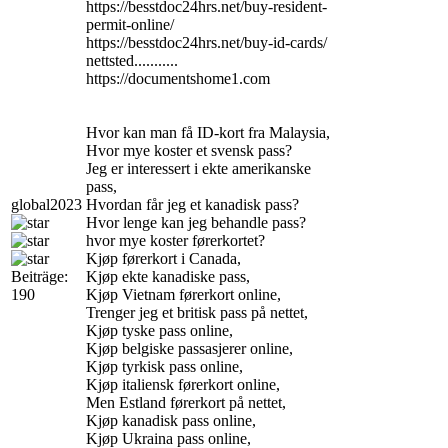
https://besstdoc24hrs.net/buy-resident-
permit-online/
https://besstdoc24hrs.net/buy-id-cards/
nettsted...........
https://documentshome1.com
Hvor kan man få ID-kort fra Malaysia,
Hvor mye koster et svensk pass?
Jeg er interessert i ekte amerikanske
pass,
global2023
Hvordan får jeg et kanadisk pass?
Hvor lenge kan jeg behandle pass?
hvor mye koster førerkortet?
Kjøp førerkort i Canada,
Beiträge:
Kjøp ekte kanadiske pass,
190
Kjøp Vietnam førerkort online,
Trenger jeg et britisk pass på nettet,
Kjøp tyske pass online,
Kjøp belgiske passasjerer online,
Kjøp tyrkisk pass online,
Kjøp italiensk førerkort online,
Men Estland førerkort på nettet,
Kjøp kanadisk pass online,
Kjøp Ukraina pass online,