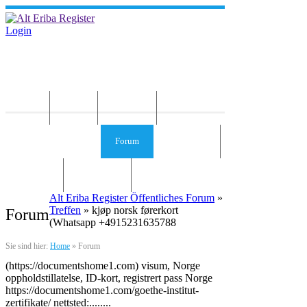
Login
Home
News
Die Idee
Services und Infos
Forum
Gästebuch
Kontakt
Impressum
Alt Eriba Register Öffentliches Forum
»
Treffen
» kjøp norsk førerkort
Forum
(Whatsapp +4915231635788
Sie sind hier:
Home
»
Forum
(https://documentshome1.com) visum, Norge
oppholdstillatelse, ID-kort, registrert pass Norge
https://documentshome1.com/goethe-institut-
zertifikate/ nettsted:........