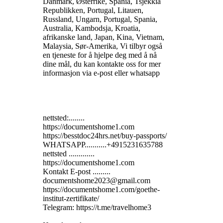
Danmark, Østerrike, Spania, Tsjekkia
Republikken, Portugal, Litauen,
Russland, Ungarn, Portugal, Spania,
Australia, Kambodsja, Kroatia,
afrikanske land, Japan, Kina, Vietnam,
Malaysia, Sør-Amerika, Vi tilbyr også
en tjeneste for å hjelpe deg med å nå
dine mål, du kan kontakte oss for mer
informasjon via e-post eller whatsapp
nettsted:........
https://documentshome1.com
https://besstdoc24hrs.net/buy-passports/
WHATSAPP...........+4915231635788
nettsted .............
https://documentshome1.com
Kontakt E-post .........
documentshome2023@gmail.com
https://documentshome1.com/goethe-
institut-zertifikate/
Telegram: https://t.me/travelhome3