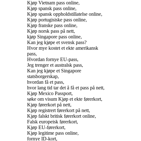
Kjøp Vietnam pass online,
Kjøp spansk pass online,
Kjøp spansk oppholdstillatelse online,
Kjøp portugisiske pass online,
Kjøp franske pass online,
Kjøp norsk pass på nett,
kjøp Singapore pass online,
Kan jeg kjøpe et svensk pass?
Hvor mye kostet et ekte amerikansk
pass,
Hvordan fornye EU-pass,
Jeg trenger et australsk pass,
Kan jeg kjøpe et Singapore
statsborgerskap,
hvordan få et pass,
hvor lang tid tar det å få et pass på nett,
Kjøp Mexico Passport,
søke om visum Kjøp et ekte førerkort,
Kjøp førerkort på nett,
Kjøp registrert førerkort på nett,
Kjøp falskt britisk førerkort online,
Falsk europeisk førerkort,
Kjøp EU-førerkort,
Kjøp legitime pass online,
fornye ID-kort,