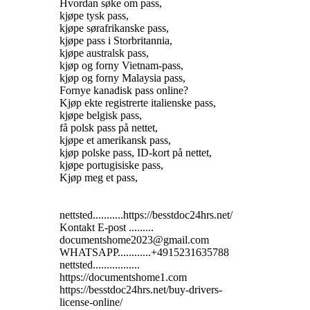
Hvordan søke om pass,
kjøpe tysk pass,
kjøpe sørafrikanske pass,
kjøpe pass i Storbritannia,
kjøpe australsk pass,
kjøp og forny Vietnam-pass,
kjøp og forny Malaysia pass,
Fornye kanadisk pass online?
Kjøp ekte registrerte italienske pass,
kjøpe belgisk pass,
få polsk pass på nettet,
kjøpe et amerikansk pass,
kjøp polske pass, ID-kort på nettet,
kjøpe portugisiske pass,
Kjøp meg et pass,
nettsted...........https://besstdoc24hrs.net/
Kontakt E-post .........
documentshome2023@gmail.com
WHATSAPP............+4915231635788
nettsted.................
https://documentshome1.com
https://besstdoc24hrs.net/buy-drivers-
license-online/