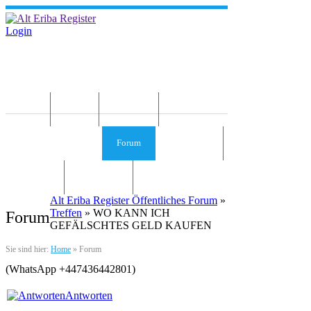
Login
Home
News
Die Idee
Services und Infos
Forum
Gästebuch
Kontakt
Impressum
Alt Eriba Register Öffentliches Forum
»
Treffen
» WO KANN ICH
Forum
GEFÄLSCHTES GELD KAUFEN
Sie sind hier:
Home
»
Forum
(WhatsApp +447436442801)
Antworten