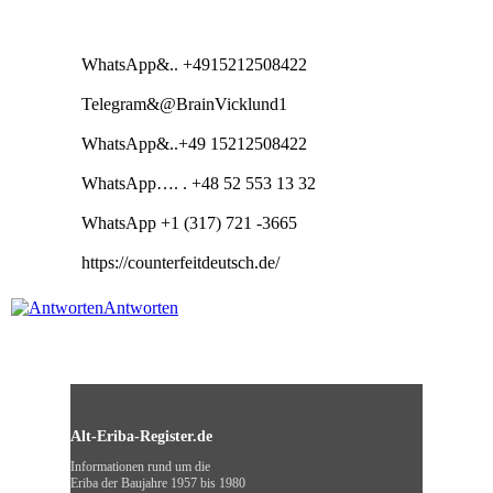
WhatsApp&.. +4915212508422
Telegram&@BrainVicklund1
WhatsApp&..+49 15212508422
WhatsApp…. . +48 52 553 13 32
WhatsApp +1 (317) 721 -3665
https://counterfeitdeutsch.de/
Antworten
Alt-Eriba-Register.de
Informationen rund um die
Eriba der Baujahre 1957 bis 1980