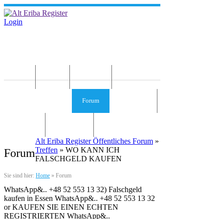
Login
Home
News
Die Idee
Services und Infos
Forum
Gästebuch
Kontakt
Impressum
Alt Eriba Register Öffentliches Forum
»
Treffen
» WO KANN ICH
Forum
FALSCHGELD KAUFEN
Sie sind hier:
Home
»
Forum
WhatsApp&.. +48 52 553 13 32) Falschgeld
kaufen in Essen WhatsApp&.. +48 52 553 13 32
or KAUFEN SIE EINEN ECHTEN
REGISTRIERTEN WhatsApp&..