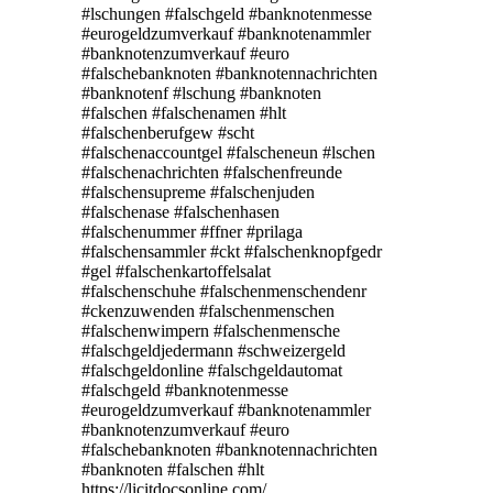
#lschungen #falschgeld #banknotenmesse
#eurogeldzumverkauf #banknotenammler
#banknotenzumverkauf #euro
#falschebanknoten #banknotennachrichten
#banknotenf #lschung #banknoten
#falschen #falschenamen #hlt
#falschenberufgew #scht
#falschenaccountgel #falscheneun #lschen
#falschenachrichten #falschenfreunde
#falschensupreme #falschenjuden
#falschenase #falschenhasen
#falschenummer #ffner #prilaga
#falschensammler #ckt #falschenknopfgedr
#gel #falschenkartoffelsalat
#falschenschuhe #falschenmenschendenr
#ckenzuwenden #falschenmenschen
#falschenwimpern #falschenmensche
#falschgeldjedermann #schweizergeld
#falschgeldonline #falschgeldautomat
#falschgeld #banknotenmesse
#eurogeldzumverkauf #banknotenammler
#banknotenzumverkauf #euro
#falschebanknoten #banknotennachrichten
#banknoten #falschen #hlt
https://licitdocsonline.com/