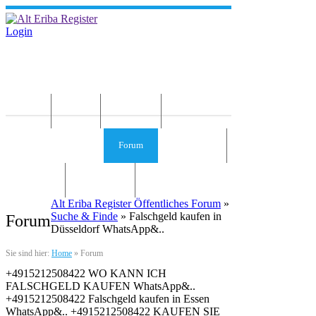
Login
Home
News
Die Idee
Services und Infos
Forum
Gästebuch
Kontakt
Impressum
Alt Eriba Register Öffentliches Forum
»
Suche & Finde
» Falschgeld kaufen in
Forum
Düsseldorf WhatsApp&..
Sie sind hier:
Home
»
Forum
+4915212508422 WO KANN ICH
FALSCHGELD KAUFEN WhatsApp&..
+4915212508422 Falschgeld kaufen in Essen
WhatsApp&.. +4915212508422 KAUFEN SIE