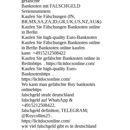
gefälschte
Banknoten mit FALSCHGELD
Seriennummern
Kaufen Sie Fälschungen (IN,
BR,MX,SA,ZA,ID,GR,UK,US,NZ,AU&)
Kaufen Sie Fälschungen Banknoten online
in Berlin
Kaufen Sie high-quality Euro-Banknoten
Kaufen Sie Fälschungen Banknoten online
in Berlin Banknoten online kaufen
kann +4915212508422
Kaufen Sie gefälschte Banknoten online in
Berlinhttps . https://licitdocsonline.com/
Kaufen Sie high-quality Euro-
Banknotenhttps .
https://licitdocsonline.com/
Wo kann man gefälschte Buy banknotes
onlinehttps
falschgeld strafe deutschland
falschgeld auf WhatsApp &
+4915212508422,
falschgeld definition; TELEGRAM;
@Roycollins25 .
https://licitdocsonline.com/
wie viel falschgeld gibt es in deutschland