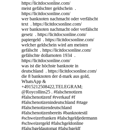
https://licitdocsonline.com/
meist gefälschter geldschein .
https://licitdocsonline.com/
wer banknoten nachmacht oder verfälscht
text . https://licitdocsonline.com/
wer banknoten nachmacht oder verfälscht
gesetz . https://licitdocsonline.com/
papiergeld . https://licitdocsonline.com/
welcher geldschein wird am meisten
gefälscht . https://licitdocsonline.com/
gefälschte dollarnoten 1934 .
https://licitdocsonline.com/
was ist die höchste banknote in
deutschland . https://licitdocsonline.com/
die 8 banknoten der d-mark aus gold,
WhatsApp &
+4915212508422,TELEGRAM;
@Roycollins25 . #falschenotizen
#falschenotizenf #rverkauf #f
#falschenotizenindeutschland #rtage
#falschenotizendeutschland
#falschenotizenbereits #banknotestil
#schweizerfranken #falschgeldjedermann
#schweizergeld #falschgeldonline
#falschgeldautomat #falschgeldf