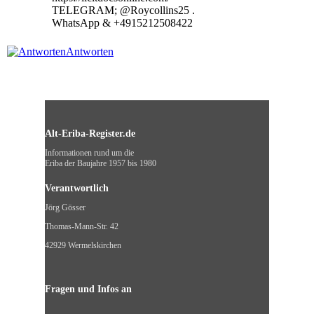
TELEGRAM; @Roycollins25 .
WhatsApp & +4915212508422
Antworten
Alt-Eriba-Register.de
Informationen rund um die
Eriba der Baujahre 1957 bis 1980
Verantwortlich
Jörg Gösser
Thomas-Mann-Str. 42
42929 Wermelskirchen
Fragen und Infos an