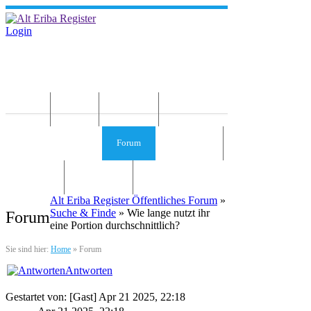
Login
Home
News
Die Idee
Services und Infos
Forum
Gästebuch
Kontakt
Impressum
Alt Eriba Register Öffentliches Forum
»
Suche & Finde
» Wie lange nutzt ihr
Forum
eine Portion durchschnittlich?
Sie sind hier:
Home
»
Forum
Antworten
Gestartet von: [Gast] Apr 21 2025, 22:18