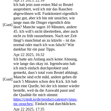
Apr 21 2025, 22:18
Ich hab jetzt zum ersten Mal so Beutel
ausprobiert, weil ich mir das Rauchen
abgewöhnen will. Funktioniert eigentlich
ganz gut, aber ich bin mir unsicher, wie
lange man die Dinger eigentlich drin
[Gast]
lässt? Manche sagen 10 Minuten, andere
45. Ich will’s nicht übertreiben, aber auch
nicht zu früh rausnehmen. Nach ner Zeit
fängt’s manchmal an zu kitzeln – ist das
normal oder mach ich was falsch? Wär
dankbar für ein paar Tipps.
Apr 22 2025, 16:32
Ich hatte am Anfang auch keine Ahnung,
wie lange das okay ist. Irgendwann hab
ich mich einfach durchprobiert und
gemerkt, dass’s total vom Beutel abhängt.
Manche sind echt mild, andere geben dir
[Gast]
nach 5 Minuten schon den Kick. Ich hab
jetzt eine Quelle, bei der ich immer wieder
bestelle, weil da die Auswahl passt und
die Qualität für mich stimmt:
https://cigslt.io/de/product-category/snus-
nic-pouches/
. Einfach mal durchklicken.
Apr 22 2025, 17:35