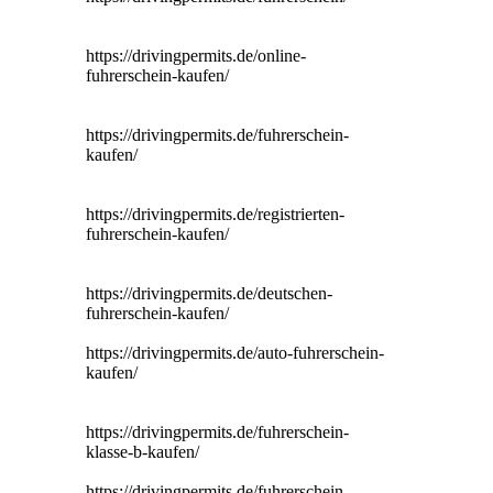
https://drivingpermits.de/online-
fuhrerschein-kaufen/
https://drivingpermits.de/fuhrerschein-
kaufen/
https://drivingpermits.de/registrierten-
fuhrerschein-kaufen/
https://drivingpermits.de/deutschen-
fuhrerschein-kaufen/
https://drivingpermits.de/auto-fuhrerschein-
kaufen/
https://drivingpermits.de/fuhrerschein-
klasse-b-kaufen/
https://drivingpermits.de/fuhrerschein-