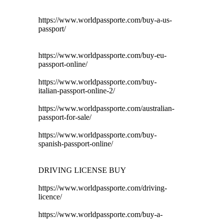
https://www.worldpassporte.com/buy-a-us-
passport/
https://www.worldpassporte.com/buy-eu-
passport-online/
https://www.worldpassporte.com/buy-
italian-passport-online-2/
https://www.worldpassporte.com/australian-
passport-for-sale/
https://www.worldpassporte.com/buy-
spanish-passport-online/
DRIVING LICENSE BUY
https://www.worldpassporte.com/driving-
licence/
https://www.worldpassporte.com/buy-a-