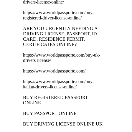
drivers-license-online/
https://www.worldpassporte.com/buy-
registered-driver-license-online/
ARE YOU URGENTLY NEEDING A
DRIVING LICENSE, PASSPORT, ID
CARD, RESIDENCE PERMIT,
CERTIFICATES ONLINE?
https://www.worldpassporte.com/buy-uk-
drivers-license/
https://www.worldpassporte.com/
https://www.worldpassporte.com/buy-
italian-drivers-license-online/
BUY REGISTERED PASSPORT
ONLINE
BUY PASSPORT ONLINE
BUY DRIVING LICENSE ONLINE UK