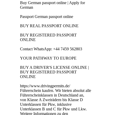
Buy German passport online | Apply for
German
Passport German passport online
BUY REAL PASSPORT ONLINE
BUY REGISTERED PASSPORT
ONLINE
Contact WhatsApp: +44 7459 562803
YOUR PATHWAY TO EUROPE
BUY A DRIVER'S LICENSE ONLINE |
BUY REGISTERED PASSPORT
ONLINE
https://www.drivingpermits.de/
Führerschein kaufen. Wir bieten absolut alle
Führerscheinklassen in Deutschland an,
von Klasse A Zweirädern bis Klasse D
Unterklassen für Pkw, inklusive
Unterklassen B und C für Pkw und Lkw.
Weitere Informationen zu den