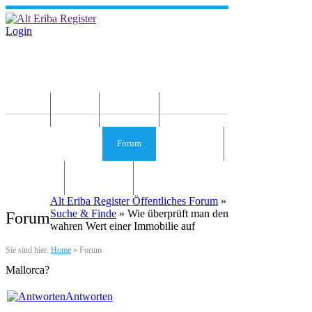
Login
Home
News
Die Idee
Services und Infos
Forum
Gästebuch
Kontakt
Impressum
Alt Eriba Register Öffentliches Forum
»
Suche & Finde
» Wie überprüft man den
Forum
wahren Wert einer Immobilie auf
Sie sind hier:
Home
»
Forum
Mallorca?
Antworten