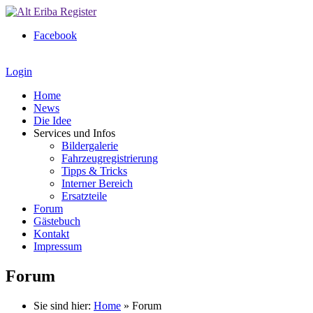
Facebook
Login
Home
News
Die Idee
Services und Infos
Bildergalerie
Fahrzeugregistrierung
Tipps & Tricks
Interner Bereich
Ersatzteile
Forum
Gästebuch
Kontakt
Impressum
Forum
Sie sind hier:
Home
»
Forum