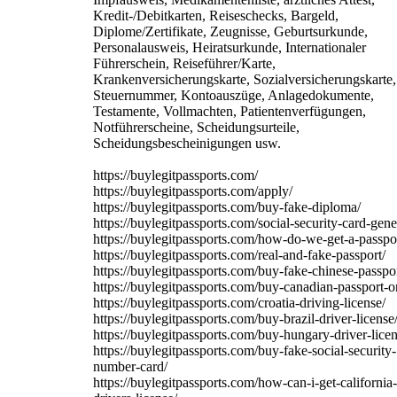
Kredit-/Debitkarten, Reiseschecks, Bargeld,
Diplome/Zertifikate, Zeugnisse, Geburtsurkunde,
Personalausweis, Heiratsurkunde, Internationaler
Führerschein, Reiseführer/Karte,
Krankenversicherungskarte, Sozialversicherungskarte,
Steuernummer, Kontoauszüge, Anlagedokumente,
Testamente, Vollmachten, Patientenverfügungen,
Notführerscheine, Scheidungsurteile,
Scheidungsbescheinigungen usw.
https://buylegitpassports.com/
https://buylegitpassports.com/apply/
https://buylegitpassports.com/buy-fake-diploma/
https://buylegitpassports.com/social-security-card-gene
https://buylegitpassports.com/how-do-we-get-a-passpo
https://buylegitpassports.com/real-and-fake-passport/
https://buylegitpassports.com/buy-fake-chinese-passpor
https://buylegitpassports.com/buy-canadian-passport-o
https://buylegitpassports.com/croatia-driving-license/
https://buylegitpassports.com/buy-brazil-driver-license
https://buylegitpassports.com/buy-hungary-driver-licen
https://buylegitpassports.com/buy-fake-social-security-
number-card/
https://buylegitpassports.com/how-can-i-get-california-