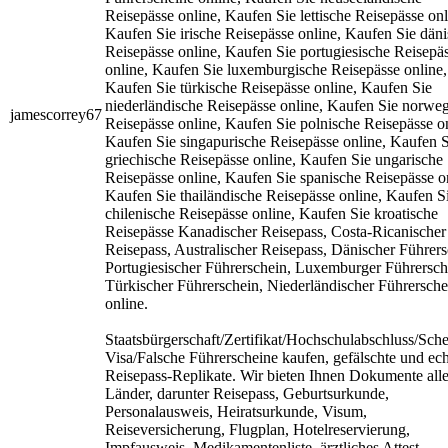
Reisepässe online, Kaufen Sie lettische Reisepässe onl
Kaufen Sie irische Reisepässe online, Kaufen Sie dän
Reisepässe online, Kaufen Sie portugiesische Reisepä
online, Kaufen Sie luxemburgische Reisepässe online,
Kaufen Sie türkische Reisepässe online, Kaufen Sie
niederländische Reisepässe online, Kaufen Sie norwe
jamescorrey67
Reisepässe online, Kaufen Sie polnische Reisepässe on
Kaufen Sie singapurische Reisepässe online, Kaufen S
griechische Reisepässe online, Kaufen Sie ungarische
Reisepässe online, Kaufen Sie spanische Reisepässe o
Kaufen Sie thailändische Reisepässe online, Kaufen S
chilenische Reisepässe online, Kaufen Sie kroatische
Reisepässe Kanadischer Reisepass, Costa-Ricanischer
Reisepass, Australischer Reisepass, Dänischer Führers
Portugiesischer Führerschein, Luxemburger Führersch
Türkischer Führerschein, Niederländischer Führersche
online.
Staatsbürgerschaft/Zertifikat/Hochschulabschluss/Sch
Visa/Falsche Führerscheine kaufen, gefälschte und ec
Reisepass-Replikate. Wir bieten Ihnen Dokumente alle
Länder, darunter Reisepass, Geburtsurkunde,
Personalausweis, Heiratsurkunde, Visum,
Reiseversicherung, Flugplan, Hotelreservierung,
Impfausweis, Medikamentenliste, ärztliches Attest,