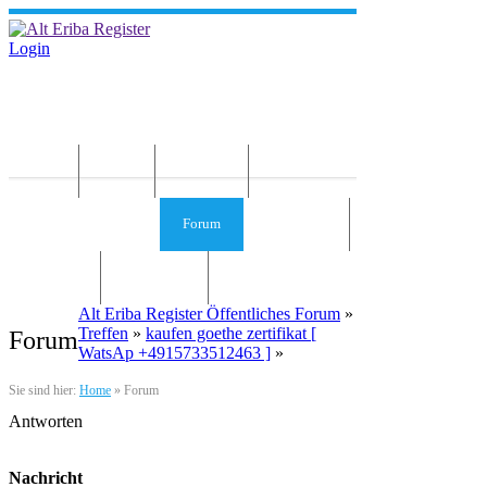
Login
Home
News
Die Idee
Services und Infos
Forum
Gästebuch
Kontakt
Impressum
Alt Eriba Register Öffentliches Forum
»
Treffen
»
kaufen goethe zertifikat [
Forum
WatsAp +4915733512463 ]
»
Sie sind hier:
Home
»
Forum
Antworten
Nachricht