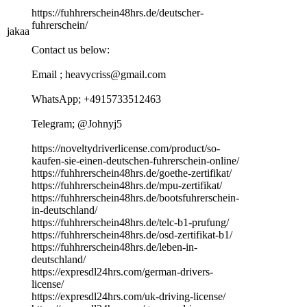
https://fuhhrerschein48hrs.de/deutscher-
fuhrerschein/
jakaa
Contact us below:
Email ; heavycriss@gmail.com
WhatsApp; +4915733512463
Telegram; @Johnyj5
https://noveltydriverlicense.com/product/so-
kaufen-sie-einen-deutschen-fuhrerschein-online/
https://fuhhrerschein48hrs.de/goethe-zertifikat/
https://fuhhrerschein48hrs.de/mpu-zertifikat/
https://fuhhrerschein48hrs.de/bootsfuhrerschein-
in-deutschland/
https://fuhhrerschein48hrs.de/telc-b1-prufung/
https://fuhhrerschein48hrs.de/osd-zertifikat-b1/
https://fuhhrerschein48hrs.de/leben-in-
deutschland/
https://expresdl24hrs.com/german-drivers-
license/
https://expresdl24hrs.com/uk-driving-license/