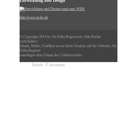
Entwicklung und Design
http://www.it-lev.de
© Copyright 2014 by Alt-Eriba-Register.de | Alle Rechte
vorbehalten |
Inhalte, Bilder, Grafiken sowie deren Struktur auf der Websites Alt-
Eriba-Register
unterliegen dem Schutz des Urheberrechtes.
Kontakt
Impressum