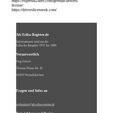
https://expresdl24hrs.com/german-drivers-
license/
https://driverslicenseuk.com/
Alt-Eriba-Register.de
Informationen rund um die
Eriba der Baujahre 1957 bis 1980
Verantwortlich
Jörg Gösser
Thomas-Mann-Str. 42
42929 Wermelskirchen
Fragen und Infos an
webmaster@alt-eriba-register.de