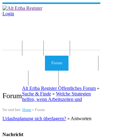
Login
Home
News
Die Idee
Services und Infos
Forum
Gästebuch
Kontakt
Impressum
Alt Eriba Register Öffentliches Forum
»
Suche & Finde
»
Welche Strategien
Forum
helfen, wenn Arbeitszeiten und
Sie sind hier:
Home
»
Forum
Urlaubsplanung sich überlagern?
» Antworten
Nachricht