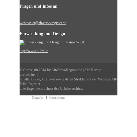
Fragen und Infos an
webmaster@alt-eriba-register.de
Entwicklung und Design
http://www.it-lev.de
© Copyright 2014 by Alt-Eriba-Register.de | Alle Rechte
vorbehalten |
Inhalte, Bilder, Grafiken sowie deren Struktur auf der Websites Alt-
Eriba-Register
unterliegen dem Schutz des Urheberrechtes.
Kontakt
Impressum