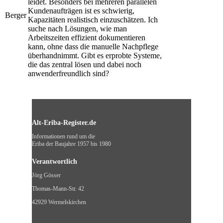
leidet. Besonders bei mehreren parallelen
Kundenaufträgen ist es schwierig,
Berger
Kapazitäten realistisch einzuschätzen. Ich
suche nach Lösungen, wie man
Arbeitszeiten effizient dokumentieren
kann, ohne dass die manuelle Nachpflege
überhandnimmt. Gibt es erprobte Systeme,
die das zentral lösen und dabei noch
anwenderfreundlich sind?
Alt-Eriba-Register.de
Informationen rund um die
Eriba der Baujahre 1957 bis 1980
Verantwortlich
Jörg Gösser
Thomas-Mann-Str. 42
42929 Wermelskirchen