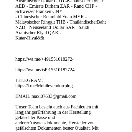
Australischer Dollar CAD -Kanadischer Dollar
AED - Emirate Dirham ZAR - Rand CHF -
Schweizer Franken CNY
- Chinesischer Renminbi Yuan MYR -
Malaysischer Ringgit THB - ThailändischerBaht
NZD - Neuseeland-Dollar SAR - Saudi-
Arabischer Riyal QAR -
Katar-Riyal&&
https://wa.me/+4915510182724
https://wa.me/+4915510182724
TELEGRAM:
https://t.me/Mobilevendorrplug
EMAIL:maxl07633@gmail.com
Unser Team besteht auch aus Fachleuten mit
langjährigerErfahrung in der Herstellung
gefälschter Pässe und
andererAusweisdokumente, Hersteller von
gefälschten Dokumenten bester Qualität. Mit