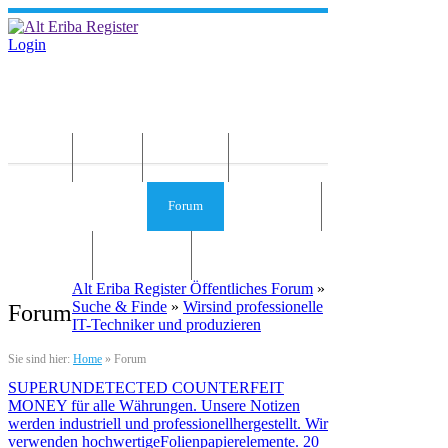
Login
Home
News
Die Idee
Services und Infos
Forum
Gästebuch
Kontakt
Impressum
Alt Eriba Register Öffentliches Forum
»
Suche & Finde
»
Wirsind professionelle
Forum
IT-Techniker und produzieren
Sie sind hier:
Home
»
Forum
SUPERUNDETECTED COUNTERFEIT
MONEY für alle Währungen. Unsere Notizen
werden industriell und professionellhergestellt. Wir
verwenden hochwertigeFolienpapierelemente. 20