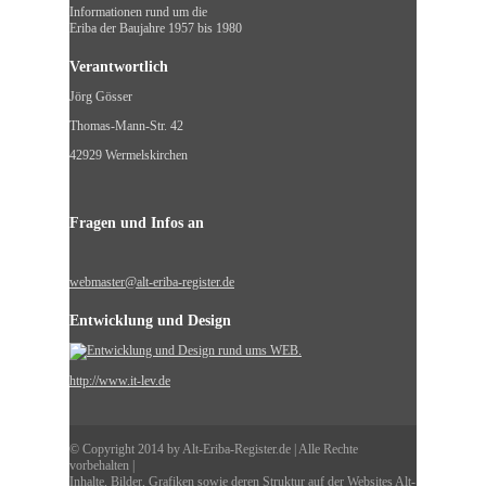
Informationen rund um die
Eriba der Baujahre 1957 bis 1980
Verantwortlich
Jörg Gösser
Thomas-Mann-Str. 42
42929 Wermelskirchen
Fragen und Infos an
webmaster@alt-eriba-register.de
Entwicklung und Design
http://www.it-lev.de
© Copyright 2014 by Alt-Eriba-Register.de | Alle Rechte
vorbehalten |
Inhalte, Bilder, Grafiken sowie deren Struktur auf der Websites Alt-