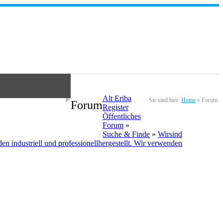
Alt Eriba
Sie sind hier:
Home
»
Forum
Forum
Register
Öffentliches
Forum
»
Suche & Finde
»
Wirsind
ustriell und professionellhergestellt. Wir verwenden