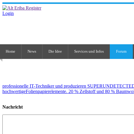
Login
Home
News
Die Idee
Services und Infos
Forum
professionelle IT-Techniker und produzieren SUPERUNDETECTED C
hochwertigeFolienpapierelemente. 20 % Zellstoff und 80 % Baumwol
Nachricht