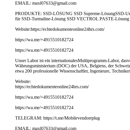
EMAIL: maxl07633@gmail.com
PRODUKTE: SSD-LÖSUNG SSD Supreme-LösungSSD-Unive
für SSD-Turmaline-Lösung SSD VECTROL PASTE-Lösun
Website:https://echtedokumenteonline24hrs.com/
https://wa.me/+4915510182724
https://wa.me/+4915510182724
Unser Labor ist ein internationalesMultiprogramm-Labor, das
Währungsministerium (DOC) der USA, Belgiens, der Schweiz, 
etwa 200 professionelle Wissenschaftler, Ingenieure, Technike
Website:
https://echtedokumenteonline24hrs.com/
https://wa.me/+4915510182724
https://wa.me/+4915510182724
TELEGRAM: https://t.me/Mobilevendorrplug
EMAIL: maxl07633@gmail.com