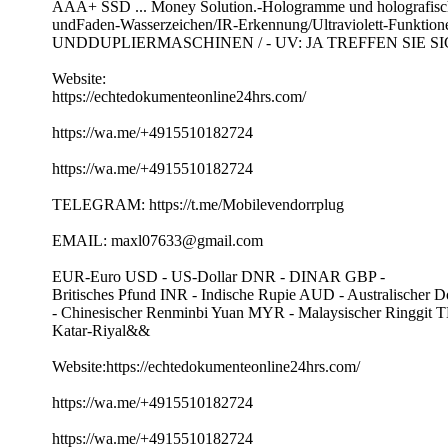
AAA+ SSD ... Money Solution.-Hologramme und holografische
undFaden-Wasserzeichen/IR-Erkennung/Ultraviolett-Funkti
UNDDUPLIERMASCHINEN / - UV: JA TREFFEN SIE
Website:
https://echtedokumenteonline24hrs.com/
https://wa.me/+4915510182724
https://wa.me/+4915510182724
TELEGRAM: https://t.me/Mobilevendorrplug
EMAIL: maxl07633@gmail.com
EUR-Euro USD - US-Dollar DNR - DINAR GBP -
Britisches Pfund INR - Indische Rupie AUD - Australische
- Chinesischer Renminbi Yuan MYR - Malaysischer Ringgit 
Katar-Riyal&&
Website:https://echtedokumenteonline24hrs.com/
https://wa.me/+4915510182724
https://wa.me/+4915510182724