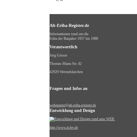
Alt-Eriba-Register.de
Informationen rund um die
Eriba der Baujahre 1957 bis 1980
Verantwortlich
Jörg Gösser
Thomas-Mann-Str. 42
42929 Wermelskirchen
Fragen und Infos an
webmaster@alt-eriba-register.de
Entwicklung und Design
http://www.it-lev.de