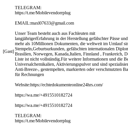
TELEGRAM:
https://t.me/Mobilevendorrplug
EMAIL:maxl07633@gmail.com
Unser Team besteht auch aus Fachleuten mit
langjährigerErfahrung in der Herstellung gefälschter Pässe u
mehr als 10Millionen Dokumenten, die weltweit im Umlauf sind
Stempeln,Geburtsurkunden, gefälschten internationalen Diplo
[Gast]
Brasilien, Norwegen, Kanada,Italien, Finnland , Frankreich, D
Liste ist nicht vollständig.Für weitere Informationen und die 
Universalchemikalien, Aktivierungspulver und sind spezialisi
Anti-Breeze-, gestempelten, markierten oder verschmutzten B
für Rechnungen
Website:https://echtedokumenteonline24hrs.com/
https://wa.me/+4915510182724
https://wa.me/+4915510182724
TELEGRAM:
https://t.me/Mobilevendorrplug