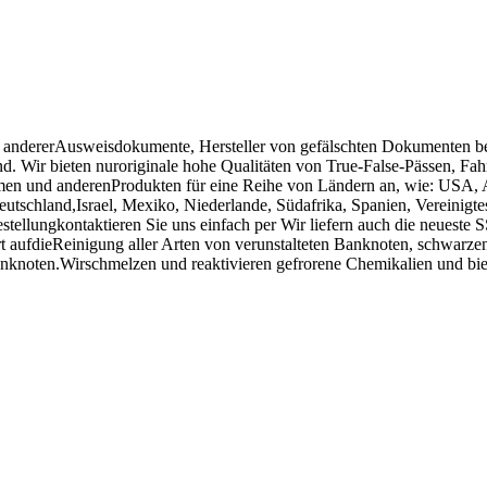
nd andererAusweisdokumente, Hersteller von gefälschten Dokumenten bes
. Wir bieten nuroriginale hohe Qualitäten von True-False-Pässen, Fah
men und anderenProdukten für eine Reihe von Ländern an, wie: USA, A
eutschland,Israel, Mexiko, Niederlande, Südafrika, Spanien, Vereinigt
Bestellungkontaktieren Sie uns einfach per Wir liefern auch die neueste
ert aufdieReinigung aller Arten von verunstalteten Banknoten, schwarz
anknoten.Wirschmelzen und reaktivieren gefrorene Chemikalien und b