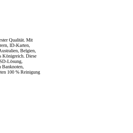
ter Qualität. Mit
rern, ID-Karten,
ustralien, Belgien,
es Königreich. Diese
 SSD-Lösung,
en Banknoten,
ieten 100 % Reinigung