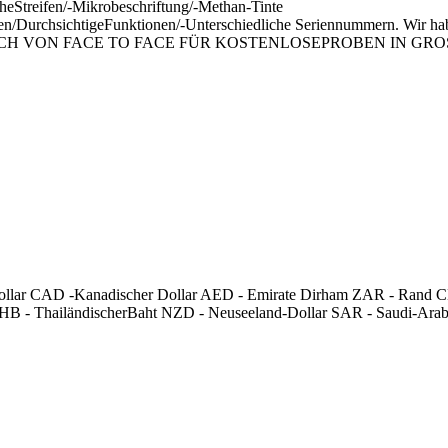
Streifen/-Mikrobeschriftung/-Methan-Tinte
onen/DurchsichtigeFunktionen/-Unterschiedliche Seriennummern. W
 SICH VON FACE TO FACE FÜR KOSTENLOSEPROBEN IN GR
r Dollar CAD -Kanadischer Dollar AED - Emirate Dirham ZAR - Rand
THB - ThailändischerBaht NZD - Neuseeland-Dollar SAR - Saudi-Arab