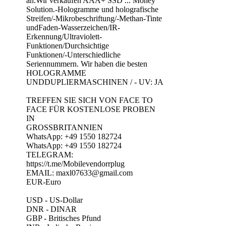
an.Wir verkaufen AAA+ SSD ... Money
Solution.-Hologramme und holografische
Streifen/-Mikrobeschriftung/-Methan-Tinte
undFaden-Wasserzeichen/IR-
Erkennung/Ultraviolett-
Funktionen/Durchsichtige
Funktionen/-Unterschiedliche
Seriennummern. Wir haben die besten
HOLOGRAMME
UNDDUPLIERMASCHINEN / - UV: JA
TREFFEN SIE SICH VON FACE TO
FACE FÜR KOSTENLOSE PROBEN
IN
GROSSBRITANNIEN
WhatsApp: +49 1550 182724
WhatsApp: +49 1550 182724
TELEGRAM:
https://t.me/Mobilevendorrplug
EMAIL: maxl07633@gmail.com
EUR-Euro
USD - US-Dollar
DNR - DINAR
GBP - Britisches Pfund