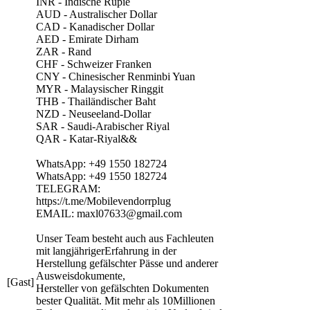
INR - Indische Rupie
AUD - Australischer Dollar
CAD - Kanadischer Dollar
AED - Emirate Dirham
ZAR - Rand
CHF - Schweizer Franken
CNY - Chinesischer Renminbi Yuan
MYR - Malaysischer Ringgit
THB - Thailändischer Baht
NZD - Neuseeland-Dollar
SAR - Saudi-Arabischer Riyal
QAR - Katar-Riyal&&
WhatsApp: +49 1550 182724
WhatsApp: +49 1550 182724
TELEGRAM:
https://t.me/Mobilevendorrplug
EMAIL: maxl07633@gmail.com
Unser Team besteht auch aus Fachleuten
mit langjährigerErfahrung in der
Herstellung gefälschter Pässe und anderer
Ausweisdokumente,
[Gast]
Hersteller von gefälschten Dokumenten
bester Qualität. Mit mehr als 10Millionen