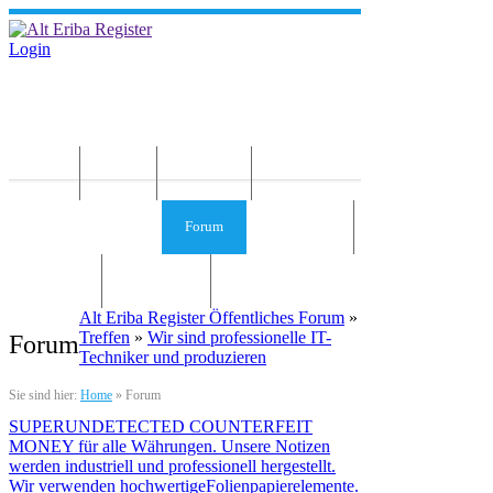
Login
Home
News
Die Idee
Services und Infos
Forum
Gästebuch
Kontakt
Impressum
Alt Eriba Register Öffentliches Forum
»
Treffen
»
Wir sind professionelle IT-
Forum
Techniker und produzieren
Sie sind hier:
Home
»
Forum
SUPERUNDETECTED COUNTERFEIT
MONEY für alle Währungen. Unsere Notizen
werden industriell und professionell hergestellt.
Wir verwenden hochwertigeFolienpapierelemente.