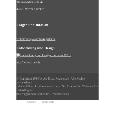
Thomas-Mann-Str. 42
42929 Wermelskirchen
Fragen und Infos an
webmaster@alt-eriba-register.de
Entwicklung und Design
http://www.it-lev.de
© Copyright 2014 by Alt-Eriba-Register.de | Alle Rechte
vorbehalten |
Inhalte, Bilder, Grafiken sowie deren Struktur auf der Websites Alt-
Eriba-Register
unterliegen dem Schutz des Urheberrechtes.
Kontakt
Impressum