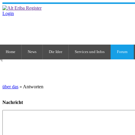
Login
Home
News
Die Idee
Services und Infos
Forum
über das
» Antworten
Nachricht