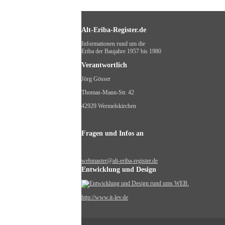
Alt-Eriba-Register.de
Informationen rund um die
Eriba der Baujahre 1957 bis 1980
Verantwortlich
Jörg Gösser
Thomas-Mann-Str. 42
42929 Wermelskirchen
Fragen und Infos an
webmaster@alt-eriba-register.de
Entwicklung und Design
http://www.it-lev.de