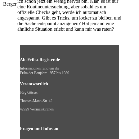
ich schon jetzt ein wenig nervös bin. Klar, es ist nur
Berger
eine Routineuntersuchung, aber sobald es um
offizielle Checks geht, werde ich automatisch
angespannt. Gibt es Tricks, um locker zu bleiben und
die Sache entspannt anzugehen? Hat jemand eine
ähnliche Situation erlebt und kann mir was raten?
Alt-Eriba-Register.de
Informationen rund um die
Eriba der Baujahre 1957 bis 1980
Verantwortlich
Jörg Gösser
Thomas-Mann-Str. 42
42929 Wermelskirchen
Fragen und Infos an