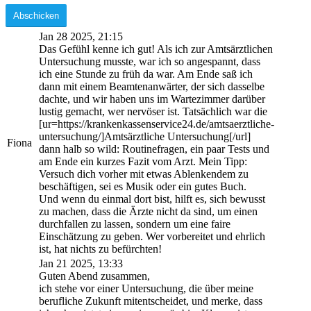
Jan 28 2025, 21:15
Das Gefühl kenne ich gut! Als ich zur Amtsärztlichen
Untersuchung musste, war ich so angespannt, dass
ich eine Stunde zu früh da war. Am Ende saß ich
dann mit einem Beamtenanwärter, der sich dasselbe
dachte, und wir haben uns im Wartezimmer darüber
lustig gemacht, wer nervöser ist. Tatsächlich war die
[ur=https://krankenkassenservice24.de/amtsaerztliche-
untersuchung/]Amtsärztliche Untersuchung[/url]
Fiona
dann halb so wild: Routinefragen, ein paar Tests und
am Ende ein kurzes Fazit vom Arzt. Mein Tipp:
Versuch dich vorher mit etwas Ablenkendem zu
beschäftigen, sei es Musik oder ein gutes Buch.
Und wenn du einmal dort bist, hilft es, sich bewusst
zu machen, dass die Ärzte nicht da sind, um einen
durchfallen zu lassen, sondern um eine faire
Einschätzung zu geben. Wer vorbereitet und ehrlich
ist, hat nichts zu befürchten!
Jan 21 2025, 13:33
Guten Abend zusammen,
ich stehe vor einer Untersuchung, die über meine
berufliche Zukunft mitentscheidet, und merke, dass