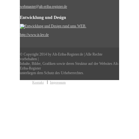
webmaster@alt-eriba-register.de
Entwicklung und Design
http://www.it-lev.de
© Copyright 2014 by Alt-Eriba-Register.de | Alle Rechte
vorbehalten |
Inhalte, Bilder, Grafiken sowie deren Struktur auf der Websites Alt-
Eriba-Register
unterliegen dem Schutz des Urheberrechtes.
Kontakt
Impressum