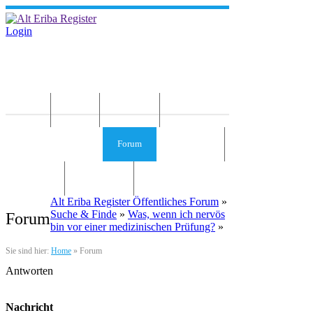
Login
Home
News
Die Idee
Services und Infos
Forum
Gästebuch
Kontakt
Impressum
Alt Eriba Register Öffentliches Forum
»
Suche & Finde
»
Was, wenn ich nervös
Forum
bin vor einer medizinischen Prüfung?
»
Sie sind hier:
Home
»
Forum
Antworten
Nachricht