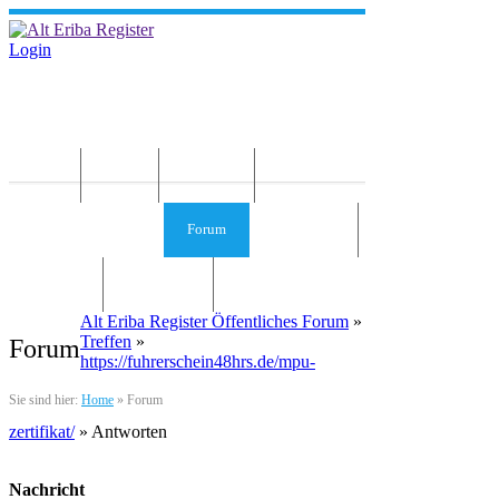
Login
Home
News
Die Idee
Services und Infos
Forum
Gästebuch
Kontakt
Impressum
Alt Eriba Register Öffentliches Forum
»
Treffen
»
Forum
https://fuhrerschein48hrs.de/mpu-
Sie sind hier:
Home
»
Forum
zertifikat/
» Antworten
Nachricht