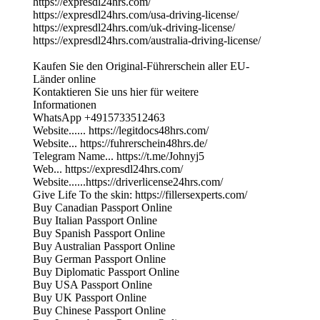
https://expresdl24hrs.com/
https://expresdl24hrs.com/usa-driving-license/
https://expresdl24hrs.com/uk-driving-license/
https://expresdl24hrs.com/australia-driving-license/
Kaufen Sie den Original-Führerschein aller EU-
Länder online
Kontaktieren Sie uns hier für weitere
Informationen
WhatsApp +4915733512463
Website...... https://legitdocs48hrs.com/
Website... https://fuhrerschein48hrs.de/
Telegram Name... https://t.me/Johnyj5
Web... https://expresdl24hrs.com/
Website......https://driverlicense24hrs.com/
Give Life To the skin: https://fillersexperts.com/
Buy Canadian Passport Online
Buy Italian Passport Online
Buy Spanish Passport Online
Buy Australian Passport Online
Buy German Passport Online
Buy Diplomatic Passport Online
Buy USA Passport Online
Buy UK Passport Online
Buy Chinese Passport Online