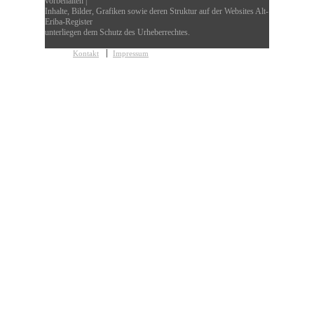
vorbehalten |
Inhalte, Bilder, Grafiken sowie deren Struktur auf der Websites Alt-
Eriba-Register
unterliegen dem Schutz des Urheberrechtes.
Kontakt
Impressum