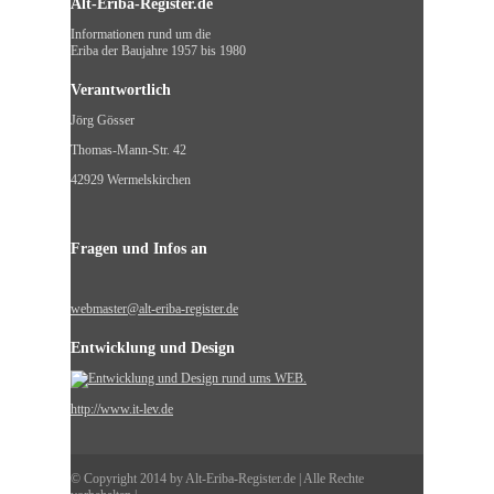
Alt-Eriba-Register.de
Informationen rund um die
Eriba der Baujahre 1957 bis 1980
Verantwortlich
Jörg Gösser
Thomas-Mann-Str. 42
42929 Wermelskirchen
Fragen und Infos an
webmaster@alt-eriba-register.de
Entwicklung und Design
http://www.it-lev.de
© Copyright 2014 by Alt-Eriba-Register.de | Alle Rechte