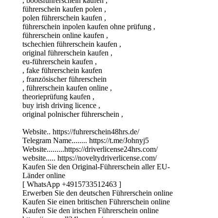
, bootsführerschein kaufen ,
führerschein kaufen polen ,
polen führerschein kaufen ,
führerschein inpolen kaufen ohne prüfung ,
führerschein online kaufen ,
tschechien führerschein kaufen ,
original führerschein kaufen ,
eu-führerschein kaufen ,
, fake führerschein kaufen
, französischer führerschein
, führerschein kaufen online ,
theorieprüfung kaufen ,
buy irish driving licence ,
original polnischer führerschein ,
Website.. https://fuhrerschein48hrs.de/
Telegram Name........ https://t.me/Johnyj5
Website.........https://driverlicense24hrs.com/
website..... https://noveltydriverlicense.com/
Kaufen Sie den Original-Führerschein aller EU-
Länder online
[ WhatsApp +4915733512463 ]
Erwerben Sie den deutschen Führerschein online
Kaufen Sie einen britischen Führerschein online
Kaufen Sie den irischen Führerschein online