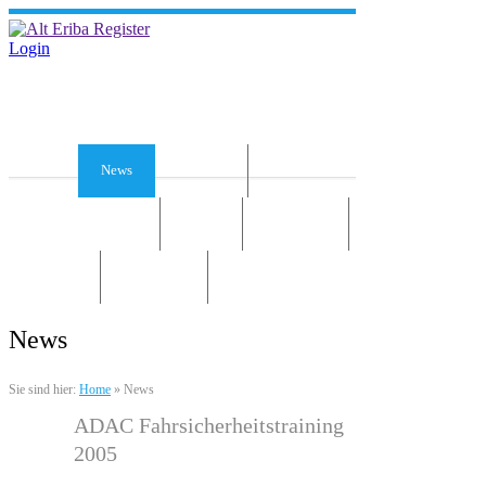
Login
Home
News
Die Idee
Services und Infos
Forum
Gästebuch
Kontakt
Impressum
News
Sie sind hier:
Home
»
News
ADAC Fahrsicherheitstraining
2005