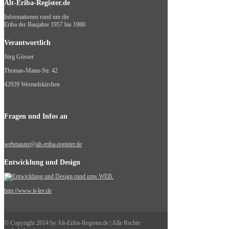
Alt-Eriba-Register.de
Informationen rund um die
Eriba der Baujahre 1957 bis 1980
Verantwortlich
Jörg Gösser
Thomas-Mann-Str. 42
42929 Wermelskirchen
Fragen und Infos an
webmaster@alt-eriba-register.de
Entwicklung und Design
http://www.it-lev.de
© Copyright 2014 by Alt-Eriba-Register.de | Alle Rechte