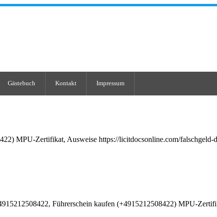
Gästebuch
Kontakt
Impressum
U-Zertifikat, Ausweise https://licitdocsonline.com/falschgeld-detekti
+4915212508422, Führerschein kaufen (+4915212508422) MPU-Zertifi