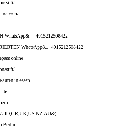
nsstift/
nline.com/
hatsApp&.. +4915212508422
ERTEN WhatsApp&..+4915212508422
pass online
nsstift/
aufen in essen
chte
mern
A,ZA,ID,GR,UK,US,NZ,AU&)
n Berlin