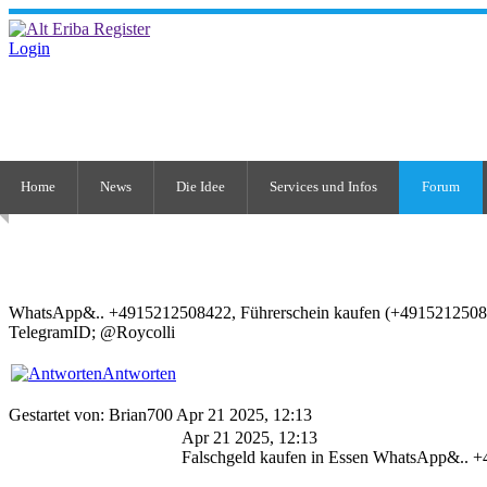
Login
Home
News
Die Idee
Services und Infos
Forum
WhatsApp&.. +4915212508422, Führerschein kaufen (+4915212508422) MP
TelegramID; @Roycolli
Antworten
Gestartet von: Brian700 Apr 21 2025, 12:13
Apr 21 2025, 12:13
Falschgeld kaufen in Essen WhatsApp&.. 