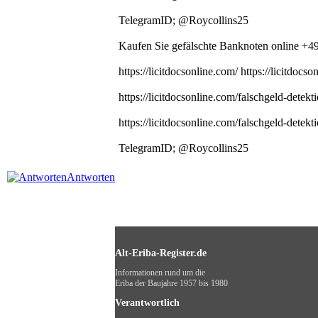
TelegramID; @Roycollins25
Kaufen Sie gefälschte Banknoten online +
https://licitdocsonline.com/ https://licitdocso
https://licitdocsonline.com/falschgeld-detektio
https://licitdocsonline.com/falschgeld-detektio
TelegramID; @Roycollins25
Antworten
Alt-Eriba-Register.de
Informationen rund um die
Eriba der Baujahre 1957 bis 1980
Verantwortlich