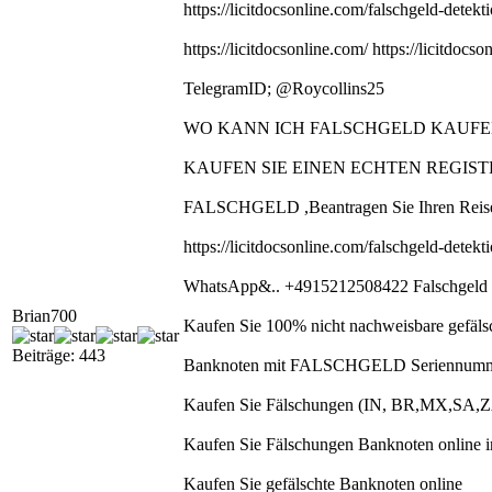
https://licitdocsonline.com/falschgeld-detektio
https://licitdocsonline.com/ https://licitdocso
TelegramID; @Roycollins25
WO KANN ICH FALSCHGELD KAUFEN W
KAUFEN SIE EINEN ECHTEN REGISTRI
FALSCHGELD ,Beantragen Sie Ihren Reise
https://licitdocsonline.com/falschgeld-detektio
WhatsApp&.. +4915212508422 Falschgeld k
Brian700
Kaufen Sie 100% nicht nachweisbare gefäls
Beiträge: 443
Banknoten mit FALSCHGELD Seriennum
Kaufen Sie Fälschungen (IN, BR,MX,S
Kaufen Sie Fälschungen Banknoten online i
Kaufen Sie gefälschte Banknoten online