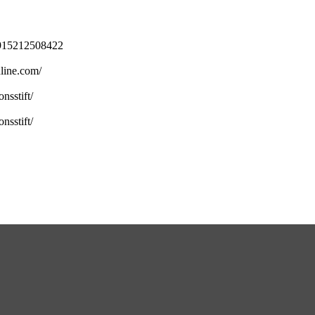
4915212508422
nline.com/
nsstift/
nsstift/