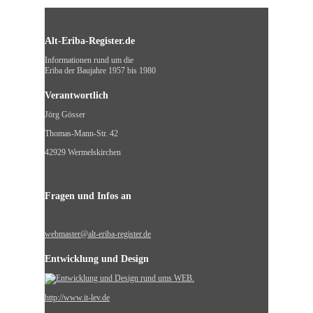
Alt-Eriba-Register.de
Informationen rund um die
Eriba der Baujahre 1957 bis 1980
Verantwortlich
Jörg Gösser
Thomas-Mann-Str. 42
42929 Wermelskirchen
Fragen und Infos an
webmaster@alt-eriba-register.de
Entwicklung und Design
http://www.it-lev.de