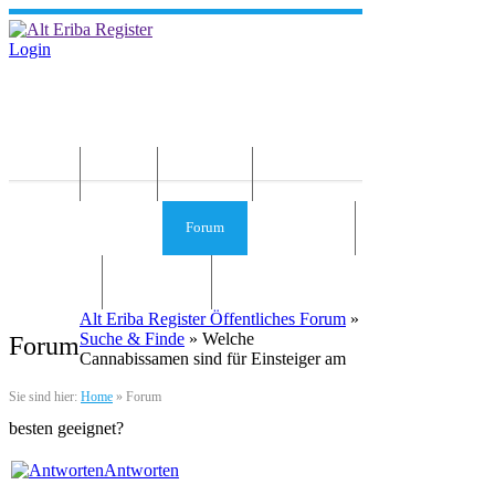
Login
Home
News
Die Idee
Services und Infos
Forum
Gästebuch
Kontakt
Impressum
Alt Eriba Register Öffentliches Forum
»
Suche & Finde
» Welche
Forum
Cannabissamen sind für Einsteiger am
Sie sind hier:
Home
»
Forum
besten geeignet?
Antworten