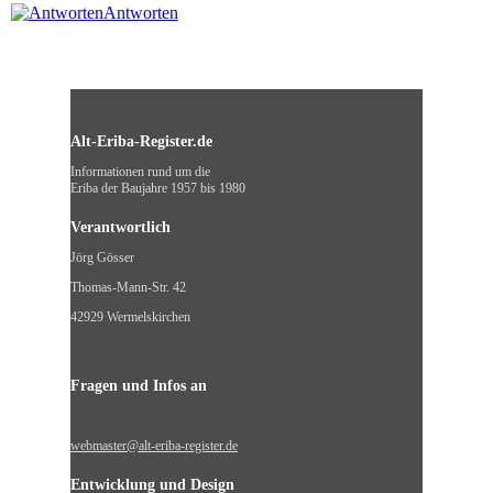
Antworten
Alt-Eriba-Register.de
Informationen rund um die
Eriba der Baujahre 1957 bis 1980
Verantwortlich
Jörg Gösser
Thomas-Mann-Str. 42
42929 Wermelskirchen
Fragen und Infos an
webmaster@alt-eriba-register.de
Entwicklung und Design