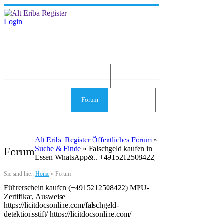
Login
Home
News
Die Idee
Services und Infos
Forum
Gästebuch
Kontakt
Impressum
Alt Eriba Register Öffentliches Forum
»
Suche & Finde
» Falschgeld kaufen in
Forum
Essen WhatsApp&.. +4915212508422,
Sie sind hier:
Home
»
Forum
Führerschein kaufen (+4915212508422) MPU-
Zertifikat, Ausweise
https://licitdocsonline.com/falschgeld-
detektionsstift/ https://licitdocsonline.com/