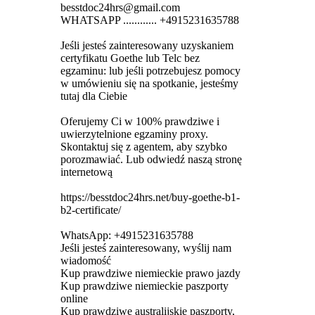
besstdoc24hrs@gmail.com
WHATSAPP ............ +4915231635788
Jeśli jesteś zainteresowany uzyskaniem
certyfikatu Goethe lub Telc bez
egzaminu: lub jeśli potrzebujesz pomocy
w umówieniu się na spotkanie, jesteśmy
tutaj dla Ciebie
Oferujemy Ci w 100% prawdziwe i
uwierzytelnione egzaminy proxy.
Skontaktuj się z agentem, aby szybko
porozmawiać. Lub odwiedź naszą stronę
internetową
https://besstdoc24hrs.net/buy-goethe-b1-
b2-certificate/
WhatsApp: +4915231635788
Jeśli jesteś zainteresowany, wyślij nam
wiadomość
Kup prawdziwe niemieckie prawo jazdy
Kup prawdziwe niemieckie paszporty
online
Kup prawdziwe australijskie paszporty,