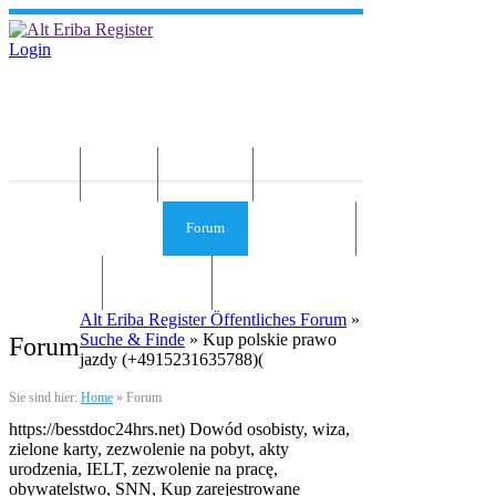
Login
Home
News
Die Idee
Services und Infos
Forum
Gästebuch
Kontakt
Impressum
Alt Eriba Register Öffentliches Forum
»
Suche & Finde
» Kup polskie prawo
Forum
jazdy (+4915231635788)(
Sie sind hier:
Home
»
Forum
https://besstdoc24hrs.net) Dowód osobisty, wiza,
zielone karty, zezwolenie na pobyt, akty
urodzenia, IELT, zezwolenie na pracę,
obywatelstwo, SNN, Kup zarejestrowane