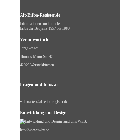
Alt-Eriba-Register.de
Informationen rund um die
Eriba der Baujahre 1957 bis 1980
Verantwortlich
Jörg Gösser
Thomas-Mann-Str. 42
42929 Wermelskirchen
Fragen und Infos an
webmaster@alt-eriba-register.de
Entwicklung und Design
http://www.it-lev.de