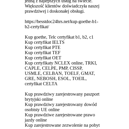
jedną z najlepszych usług na świecie.
Większość klientów doświadczyła naszej
prawdziwej i doskonałej obsługi.
https://besstdoc24hrs.net/kup-goethe-b1-
b2-certyfikat/
Kup goethe, Telc certyfikat b1, b2, c1
Kup certyfikat IELTS
Kup certyfikat PTE
Kup certyfikat TEF
Kup certyfikat OET
Kup certyfikaty NCLEX online, TRKI,
CAPLE, CELPE, PMP, CISSP,
USMLE, CELBAN, TOELF, GMAT,
GRE, NEBOSH, ESOL, TOEIL,
certyfikat CELTA
Kup prawdziwy zarejestrowany paszport
brytyjski online
Kup prawdziwy zarejestrowany dowód
osobisty UE online
Kup prawdziwe zarejestrowane prawo
jazdy online
Kup zarejestrowane zezwolenie na pobyt